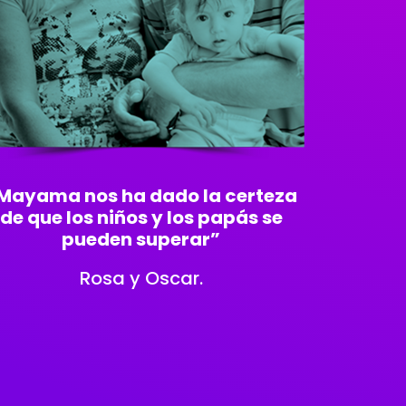
Mayama nos ha dado la certeza
de que los niños y los papás se
pueden superar”
Rosa y Oscar.