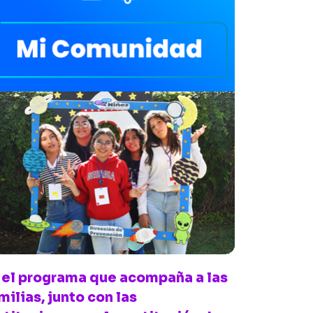
 el programa que acompaña a las
milias, junto con las